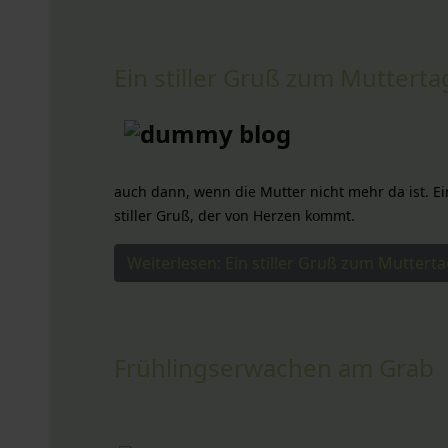
Ein stiller Gruß zum Mutterta
auch dann, wenn die Mutter nicht mehr da ist. Ei
stiller Gruß, der von Herzen kommt.
Weiterlesen: Ein stiller Gruß zum Muttert
Frühlingserwachen am Grab