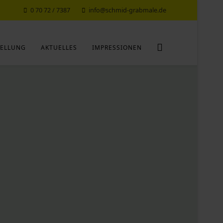
0 70 72 / 7387
info@schmid-grabmale.de
ELLUNG
AKTUELLES
IMPRESSIONEN