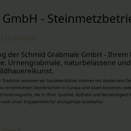
 GmbH - Steinmetzbetri
id Grabmale
Blog der Schmid Grabmale GmbH - Ihrem 
ine, Urnengrabmale, naturbelassene und 
ildhauereikunst.
ger Tradition vereinen wir handwerkliches Können mit modernem D
us renommierten Steinbrüchen in Europa und Asien beziehen. Jeder
 Erinnerungsorte, die in Ihrer Qualität, Ästhetik und Beständigkei
n und unser Engagement für einzigartige Grabkultur.
rabmal