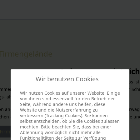
m Firmengelände
Ankommen mit Leicht
Wir benutzen Cookies
Der Besuch eines Grabmalbetriebs ist
llkommen und sicher fühlen. Aus diesem Grund legen wir bei der 
Wir nutzen Cookies auf unserer Website. Einige
gs- als auch auf unserem Firmengelände.
von ihnen sind essenziell für den Betrieb der
Seite, während andere uns helfen, diese
n angelegt, sodass sie auch mit Rollstuhl, Gehilfe oder Kinderwa
Website und die Nutzererfahrung zu
verbessern (Tracking Cookies). Sie können
chen ein entspanntes Erkunden unserer Grabmale, Liegesteine un
selbst entscheiden, ob Sie die Cookies zulassen
möchten. Bitte beachten Sie, dass bei einer
m Firmengelände
Ablehnung womöglich nicht mehr alle
Funktionalitäten der Seite zur Verfügung